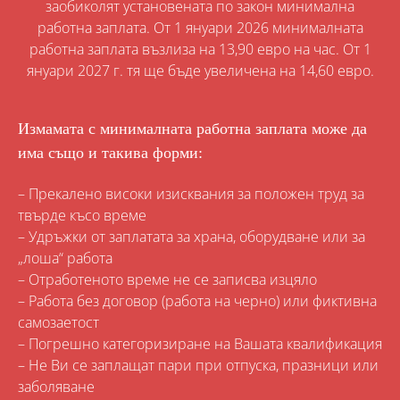
заобиколят установената по закон минимална
работна заплата. От 1 януари 2026 минималната
работна заплата възлиза на 13,90 евро на час. От 1
януари 2027 г. тя ще бъде увеличена на 14,60 евро.
Измамата с минималната работна заплата може да
има също и такива форми:
– Прекалено високи изисквания за положен труд за
твърде късо време
– Удръжки от заплатата за храна, оборудване или за
„лоша“ работа
– Отработеното време не се записва изцяло
– Работа без договор (работа на черно) или фиктивна
самозаетост
– Погрешно категоризиране на Вашата квалификация
– Не Ви се заплащат пари при отпуска, празници или
заболяване