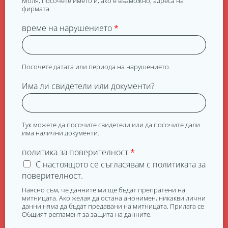
Моля, посочете името и, ако е възможно, адреса на
фирмата.
време на нарушението
*
Посочете датата или периода на нарушението.
Има ли свидетели или документи?
Тук можете да посочите свидетели или да посочите дали
има налични документи.
политика за поверителност
*
С настоящото се съгласявам с политиката за
поверителност.
Наясно съм, че данните ми ще бъдат препратени на
митницата. Ако желая да остана анонимен, никакви лични
данни няма да бъдат предавани на митницата. Прилага се
Общият регламент за защита на данните.