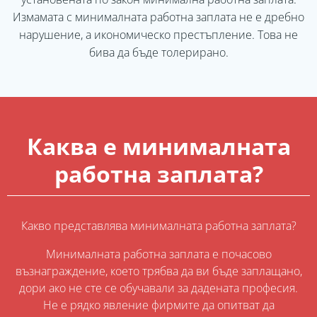
Измамата с минималната работна заплата не е дребно
нарушение, а икономическо престъпление. Това не
бива да бъде толерирано.
Каква е минималната
работна заплата?
Какво представлява минималната работна заплата?
Минималната работна заплата е почасово
възнаграждение, което трябва да ви бъде заплащано,
дори ако не сте се обучавали за дадената професия.
Не е рядко явление фирмите да опитват да