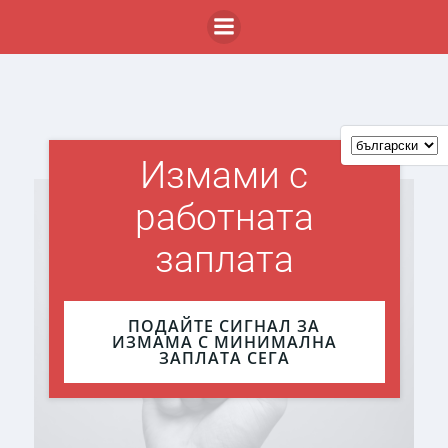
Skip
to
content
Измами с
работната
заплата
ПОДАЙТЕ СИГНАЛ ЗА
ИЗМАМА С МИНИМАЛНА
ЗАПЛАТА СЕГА